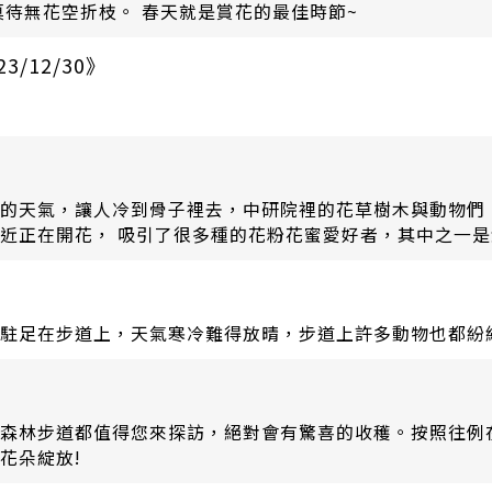
待無花空折枝。 春天就是賞花的最佳時節~
12/30》
的天氣，讓人冷到骨子裡去，中研院裡的花草樹木與動物們
近正在開花， 吸引了很多種的花粉花蜜愛好者，其中之一是
有些個體的翅鞘不是黑的，而帶有不同的斑型變化，但前胸
駐足在步道上，天氣寒冷難得放晴，步道上許多動物也都紛紛出
森林步道都值得您來探訪，絕對會有驚喜的收穫。按照往例
花朵綻放!