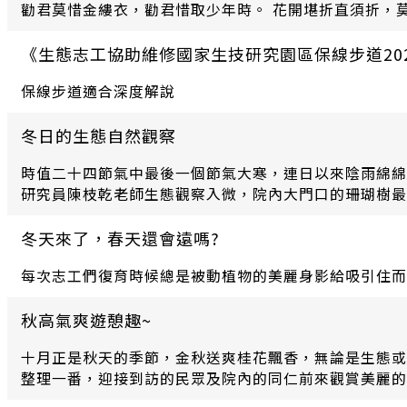
勸君莫惜金縷衣，勸君惜取少年時。 花開堪折直須折，莫
《生態志工協助維修國家生技研究園區保線步道2023/
保線步道適合深度解說
冬日的生態自然觀察
時值二十四節氣中最後一個節氣大寒，連日以來陰雨綿綿
研究員陳枝乾老師生態觀察入微，院內大門口的珊瑚樹最
板的橙黃色，牠的頭部和翅鞘是黑色並有亮麗的光澤， 
冬天來了，春天還會遠嗎?
每次志工們復育時候總是被動植物的美麗身影給吸引住而
秋高氣爽遊憩趣~
十月正是秋天的季節，金秋送爽桂花飄香，無論是生態或
整理一番，迎接到訪的民眾及院內的同仁前來觀賞美麗的