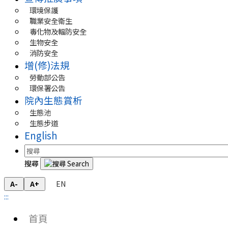
環境保護
職業安全衛生
毒化物及輻防安全
生物安全
消防安全
增(修)法規
勞動部公告
環保署公告
院內生態賞析
生態池
生態步道
English
搜尋
EN
A-
A+
:::
首頁