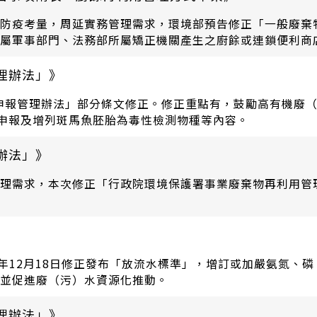
防疫考量，周延實務管理需求，環境部預告修正「一般廢棄
屬軍事部門、法務部所屬矯正機關產生之廚餘或連鎖便利商
件、設置期限、逾期未完成設置之法律效果及其運作管理事
規定辦理，以確保畜牧場落實廚餘蒸煮程序及維持資料傳輸正
理辦法」》
及檢測申報管理辦法」部分條文修正。修正重點有，鼓勵高有機
測申報及增列斑馬魚胚胎為毒性檢測物種等內容。
辦法」》
理需求，本次修正「行政院環境保護署事業廢棄物再利用管
3年12月18日修正發布「放流水標準」，增訂或加嚴氨氮、
並促進廢（污）水資源化推動。
理辦法」》