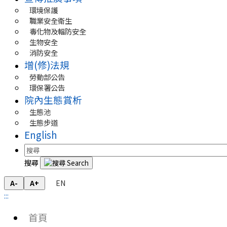
環境保護
職業安全衛生
毒化物及輻防安全
生物安全
消防安全
增(修)法規
勞動部公告
環保署公告
院內生態賞析
生態池
生態步道
English
搜尋
EN
A-
A+
:::
首頁