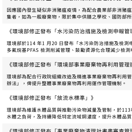
因應國內發生疑似非洲豬瘟疫情，為配合農業部非洲豬瘟
隻者，如為一般廢棄物，限於集中供膳之學校、國防部所
煮方式、蒸煮設施（備）溫度監測及影像攝錄系統規格條
號七、廚餘再利用管理方式四、運作管理（四）2.至6.
《環境部修正發布「水污染防治措施及檢測申報管
環境部於114 年1 月20 日發布「水污染防治措施
多氟烷基PFAS 檢測削減管理、鼓勵資源化合理減少檢
《環境部修正發布「環境部事業廢棄物再利用管理
環境部為配合行政院組織改造及精進事業廢棄物再利用管
辦法」，俾提升整體事業廢棄物再利用運作管理機制。
《環境部修正發布「放流水標準」》
環境部為維護水體品質與推動污染物減量及管制，於11
水體之負荷，及持續降低特定流域銅濃度，提升水體品質
《環境部修正發布「事業廢棄物清理計畫書審查管