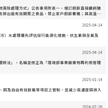
物清除處理方式」公告事項附表一，增訂廚餘直接餵飼豬
店排出逾有效期限之食品，禁止家戶廚餘養豬；其高溫蒸
項，準用共通性事業廢棄物再利用管理辦法第四條附表編
確性。
2025-04-14
廢（污）水處理優先評估採行能源化措施、抗生素與全氟及
2025-04-14
理辦法」，名稱並修正為「環境部事業廢棄物再利用管理
2025-01-14
磷、銅及自由有效餘氯等項目之管制，並減少高濃度磷排入
2024-07-26