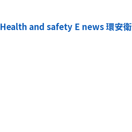
Health and safety E news
環安衛