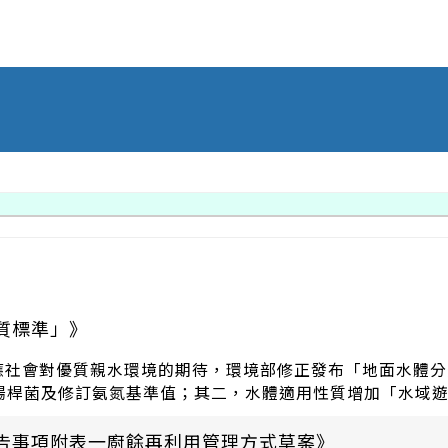
質標準」》
應社會對優質親水環境的期待，環境部修正發布「地面水體分
大腸桿菌及修訂氨氮基準值；其二，水體適用性質增加「水域
告事項附表一廚餘再利用管理方式草案》