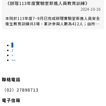
練課程38 人、英文訓練課程15人)。 為使院內實驗室
《辦理113年度實驗室新進人員教育訓練》
新進人員獲得實驗室安全衛生知能，每月均舉辦至少1
2024-10-16
場次之安全衛生教育訓練，請各單位實驗室新進人員
本院於113年度7~9月已完成辦理實驗室新進人員安全
參加，以取得法定訓練時數。
衛生教育訓練共3場，累計參與人數為412人；由所/
中心自行舉辦新進人員教育訓練共計204人(中文訓練
課程138人、英文訓練課程66人)。為使院內實驗室新
進人員熟悉基本實驗室安全衛生知識，每月均舉辦至
1
少1場次之安全衛生教育訓練，歡迎各單位實驗室新進
2
人員踴躍參加。
>
>>
:::
聯絡電話
（02）27898713
電子信箱