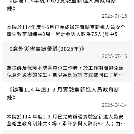
室新進人員熟悉基本實驗室安全衛生知識，每月均舉
練》
辦至少1場次6小時之安全衛生教育訓練，歡迎各單位
2025-07-16
實驗室新進人員踴躍參加。
本院於114年度4-6月已完成辦理實驗室新進人員安全
衛生教育訓練共3場，累計參與人數為75人(其中5月
為英文場次)；由所/中心自行舉辦新進人員教育訓練
共計47人(中文訓練課程28人、英文訓練課程19人)。
《意外災害實錄彙編(2025年)》
為使院內實驗室新進人員熟悉基本實驗室安全衛生知
2025-07-16
識，每月均舉辦至少1場次之安全衛生教育訓練，歡迎
為提醒及保障本院各單位工作者，於工作期間避免類
各單位實驗室新進人員踴躍參加。
似意外災害的發生，期以案例宣導方式使同仁了解相
關危害因子及提供防止對策。
《辦理114 年度1-3 月實驗室新進人員教育訓
練》
2025-04-14
本院於114 年度1-3 月已完成辦理實驗室新進人員安
全衛生教育訓練共3 場，累計參與人數為92 人；由
所/中心自行舉辦新進人員教育訓練共計53 人(中文訓