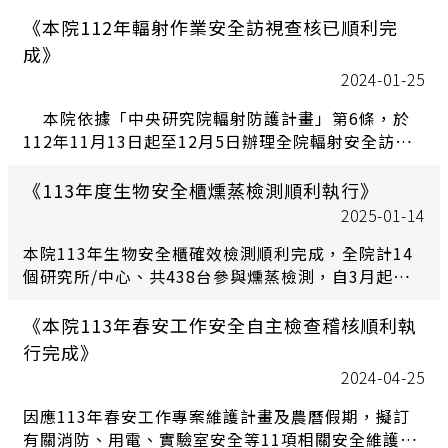
《本院112年輻射作業安全訪視查核已順利完
成》
2024-01-25
本院依據「中央研究院輻射防護計畫」第6條，於
112年11月13日起至12月5日辦理全院輻射安全訪視
查核，本次訪視14個研究所/研究中心，合計60間實
驗室，均無待改善事項。
《113年度生物安全櫃燻蒸檢測順利執行》
2025-01-14
本院113年生物安全櫃確效檢測順利完成，全院計14
個研究所/中心、共438台參與燻蒸檢測，自3月起至
10月止委由專業廠商執行檢測，113年度完成燻蒸檢
測之生物安全櫃數量如下表。今年度的檢測工作根據
《本院113年春安工作安全自主檢查稽核順利執
實驗室需求和設備狀況，進行了詳盡的檢測和維護，
行完成》
本年度檢測結果顯示，大多數生物安全櫃都合格並能
2024-04-25
正常運作，僅有少數設備發現了需要維修或更換濾網
等問題。對此，相關所中心已積極進行後續處理，並
因應113年春安工作專案維護計畫及農曆假期，擬訂
安排必要的維修和更換，均已複測完成，保證每一台
有關消防、用電、實驗室安全等11項相關安全維護項