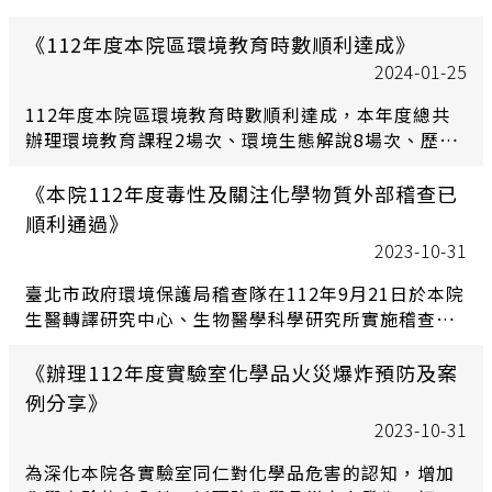
生物安全櫃在未來的使用中均能保持最佳狀態!
目，本院各單位均積極確實執行安全自主檢查及改善
工作。有效完成預先設施安全狀況檢查，先期發掘潛
《112年度本院區環境教育時數順利達成》
存危安漏洞，杜絕災害發生，確保院區安全。
2024-01-25
112年度本院區環境教育時數順利達成，本年度總共
辦理環境教育課程2場次、環境生態解說8場次、歷史
人文導覽2場次。
《本院112年度毒性及關注化學物質外部稽查已
順利通過》
2023-10-31
臺北市政府環境保護局稽查隊在112年9月21日於本院
生醫轉譯研究中心、生物醫學科學研究所實施稽查，
已順利通過。
《辦理112年度實驗室化學品火災爆炸預防及案
例分享》
2023-10-31
為深化本院各實驗室同仁對化學品危害的認知，增加