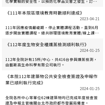
化學實驗的安全性，以預防化學品災害之發生，訂於8
月14日舉辦「實驗室化學品火災爆炸預防及案例分
享」教育訓練課程。
《111年本院區環境教育時數順利達成》
2023-04-21
111年因應疫情嚴峻期，停止實體課程活動，直到6月
逐步開放實體課程。總共辦理環境教育實體/線上課程
24場次、生態影片欣賞4場次及生態講座1場次，完成
法定環境教育時數每人4小時，執行率100%。
《112年度生物安全櫃燻蒸檢測順利執行》
2024-01-25
112年全院計有15所/中心、共416台參與燻蒸檢測，
由藝斯高生命科學有限公司執行。
《本院112年建築物公共安全檢查簽證及申報作
業已順利執行完成》
2024-01-25
全院各所中心等單位62棟建築物均已完成年度檢查簽
證及申報主管機關台北市政府都市發展局備查。