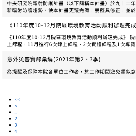
中央研究院輻射防護計畫（以下簡稱本計畫）於九十二年
新輻射防護趨勢，使本計畫更臻完備，爰擬具修正，並於1
《110年度10-12月院區環境教育活動順利辦理完
《110年度10-12月院區環境教育活動順利辦理完成》 院內5月15日至8月9日因疫情影響，停止任何實體課程活動，直到9月初疫情較為穩定才逐步開放課程，10月進行1次線
上課程，11月進行6次線上課程、3次實體課程及1次導覽
意外災害實錄彙編(2021年第2、3季)
為提醒及保障本院各單位工作者，於工作期間避免類似意
<<
<
...
2
3
4