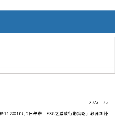
2023-10-31
長期永續發展目標，並深植節能減碳共識，以推動本院之減碳淨零策略，逐步達成永續發展目標。 並訂於112年10月2日舉辦「ESG之減碳行動策略」教育訓練