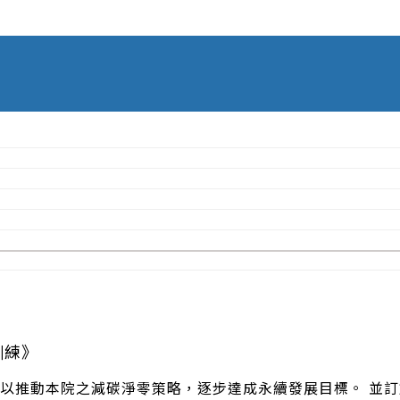
訓練》
為推動本院中